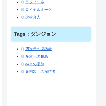
ラフィーネ
ロイヤルオーク
虎杖真人
Tags：ダンジョン
四次元の探訪者
多次元の越鳥
神々の聖跡
裏四次元の探訪者