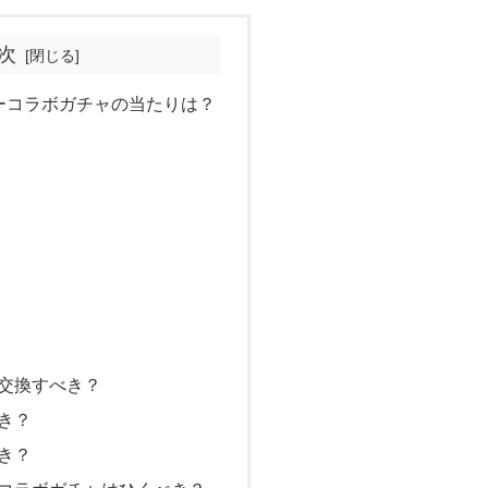
次
ーコラボガチャの当たりは？
交換すべき？
き？
き？