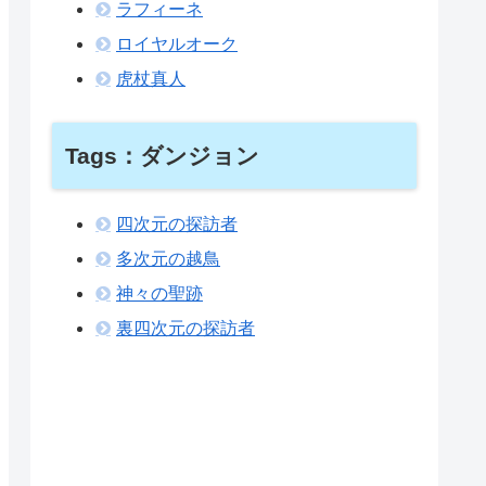
ラフィーネ
ロイヤルオーク
虎杖真人
Tags：ダンジョン
四次元の探訪者
多次元の越鳥
神々の聖跡
裏四次元の探訪者