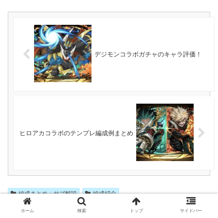
デジモンコラボガチャのキャラ評価！
ヒロアカコラボのテンプレ編成例まとめ
編成まとめ・サブ解説
編成紹介
インペリアルドラモン
月
水星
金星
ホーム
検索
トップ
サイドバー