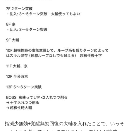
指減少無効+覚醒無効回復の大輔を入れたことで、いっそ