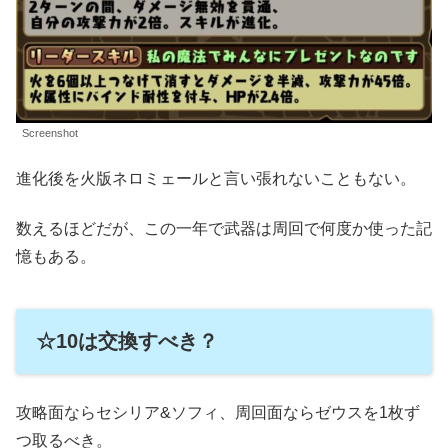
Screenshot
進化後を火版ネロミェールと言い張れないこともない。
数えるほどだが、この一年で武器は周回で何度か使った記
憶もある。
☆10は交換すべき？
攻略面ならセシリア&ソフィ、周回面ならゼウスを1枚ず
つ取るべき。