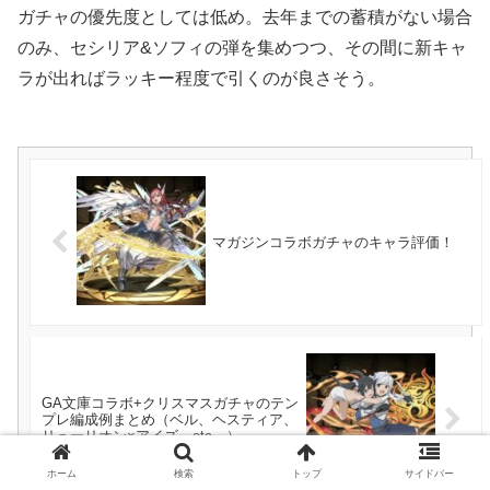
ガチャの優先度としては低め。去年までの蓄積がない場合
のみ、セシリア&ソフィの弾を集めつつ、その間に新キャ
ラが出ればラッキー程度で引くのが良さそう。
マガジンコラボガチャのキャラ評価！
GA文庫コラボ+クリスマスガチャのテン
プレ編成例まとめ（ベル、ヘスティア、
リューリオン×アイズ、etc…）
ホーム
検索
トップ
サイドバー