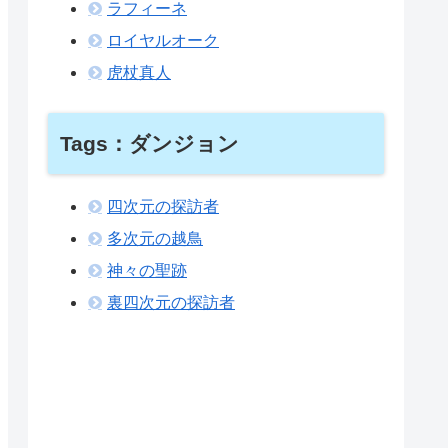
ラフィーネ
ロイヤルオーク
虎杖真人
Tags：ダンジョン
四次元の探訪者
多次元の越鳥
神々の聖跡
裏四次元の探訪者