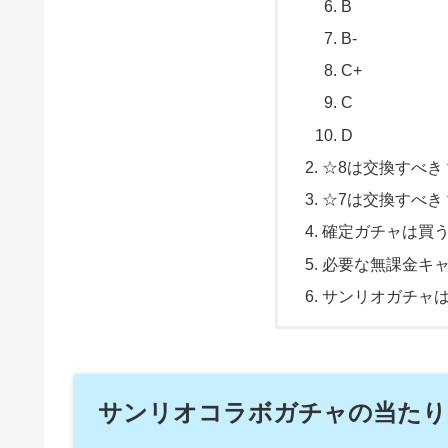
B
B-
C+
C
D
☆8は交換すべき
☆7は交換すべき
確定ガチャは買
必要な無課金キ
サンリオガチャ
サンリオコラボガチャの当たり