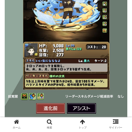
ホーム
検索
トップ
サイドバー
取り巻きより3色+が1つ多いのはさすが。スキルに付属効