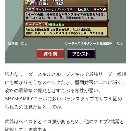
強力なリーダースキルとループスキルで最強リーダー候補
にも挙がりそうなスペックだが、盤面妨害に非常に弱く、
攻略の最前線の億兆とはすこぶる相性が悪い。
SPY×FAMILYコラボに多いバランスタイプでサブを固め
られるのは見た目として◎。
武器はヘイストとドロ強があるため、他のスキブ2武器と
比較しても攻略向き。