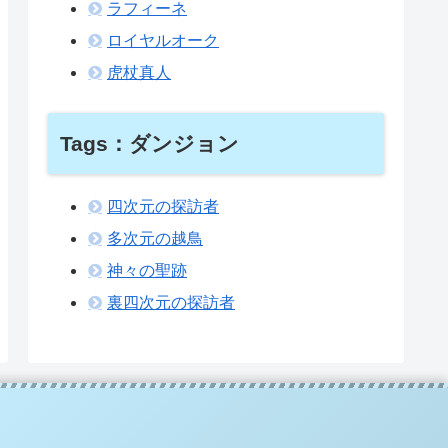
ラフィーネ
ロイヤルオーク
虎杖真人
Tags：ダンジョン
四次元の探訪者
多次元の越鳥
神々の聖跡
裏四次元の探訪者