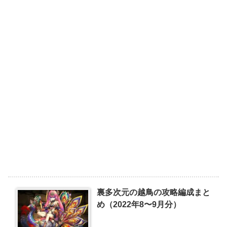
裏多次元の越鳥の攻略編成まと
め（2022年8〜9月分）